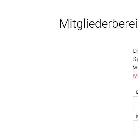
Mitgliederbere
D
Se
w
M