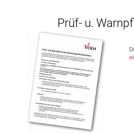
Prüf- u. Warnpf
Di
e